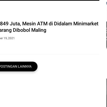
Sakit Kronis Bisa Men
Kemiskinan, Perlindungan 
 849 Juta, Mesin ATM di Didalam Minimarket
rang Dibobol Maling
Koran - Penyakit kronis tidak hanya menja
juga dapat memicu kemiskinan baru. Beban
er 19, 2021
POSTINGAN LAINNYA