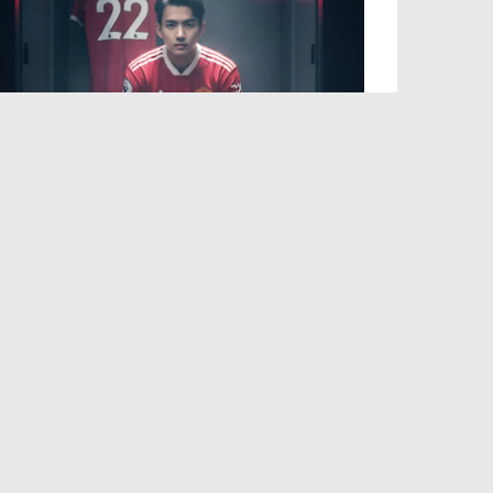
50 Prompt AI Sepak Bola Paling
Keren dan Estetik, Siap Viral di
Media Sosial
September 15, 2025
PT. OKADA ENTERTAINMENT INDONESIA
Tentang Kami
Redaksi
Pedoman Siber
Kode Etik