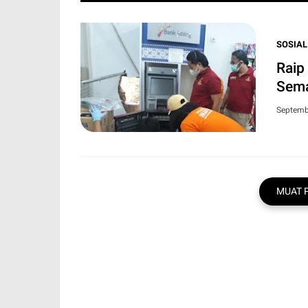
SOSIAL
Raip
Sema
Septemb
MUAT 