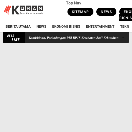
Top Nav
SITEMAP
NEWS
EKO
BISNIS
BERITA UTAMA
NEWS
EKONOMI BISNIS
ENTERTAINMENT
TEKNO
HEAD
rga ke Jurang Kemiskinan, Perlindungan PBI BPJS Kesehatan Jadi Kebutuhan
DPR Dimin
LINE