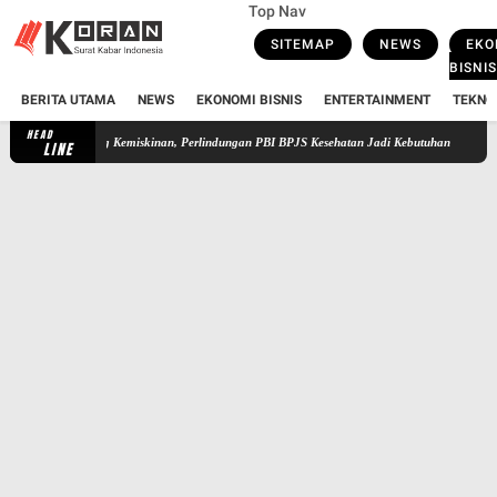
Top Nav
SITEMAP
NEWS
EKO
BISNIS
BERITA UTAMA
NEWS
EKONOMI BISNIS
ENTERTAINMENT
TEKNO
HEAD
arga ke Jurang Kemiskinan, Perlindungan PBI BPJS Kesehatan Jadi Kebutuhan
DPR Dimin
LINE