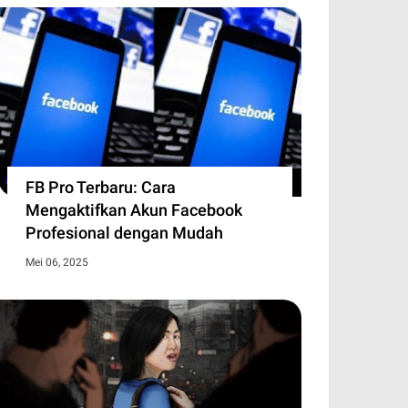
jerumuskan Keluarga ke Jurang
PBI BPJS Kesehatan Jadi Kebutuhan
di tantangan besar bagi kesehatan masyarakat, tetapi
 biaya pengobatan jangka p…
FB Pro Terbaru: Cara
Mengaktifkan Akun Facebook
Profesional dengan Mudah
Mei 06, 2025