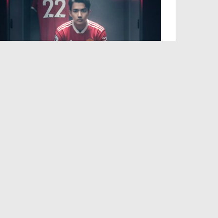
50 Prompt AI Sepak Bola Paling
Keren dan Estetik, Siap Viral di
Media Sosial
September 15, 2025
PT. OKADA ENTERTAINMENT INDONESIA
Tentang Kami
Redaksi
Pedoman Siber
Kode Etik