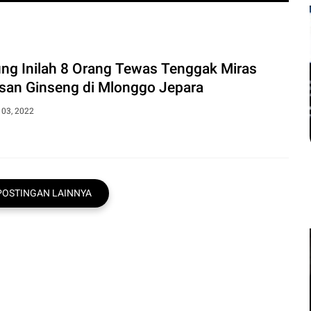
Sakit Kronis Bisa Men
Kemiskinan, Perlindungan 
ng Inilah 8 Orang Tewas Tenggak Miras
san Ginseng di Mlonggo Jepara
Koran - Penyakit kronis tidak hanya menja
juga dapat memicu kemiskinan baru. Beban
 03, 2022
POSTINGAN LAINNYA