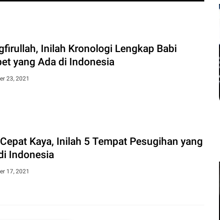
Sakit Kronis Bisa Men
Kemiskinan, Perlindungan 
gfirullah, Inilah Kronologi Lengkap Babi
et yang Ada di Indonesia
Koran - Penyakit kronis tidak hanya menja
juga dapat memicu kemiskinan baru. Beban
r 23, 2021
Cepat Kaya, Inilah 5 Tempat Pesugihan yang
di Indonesia
r 17, 2021