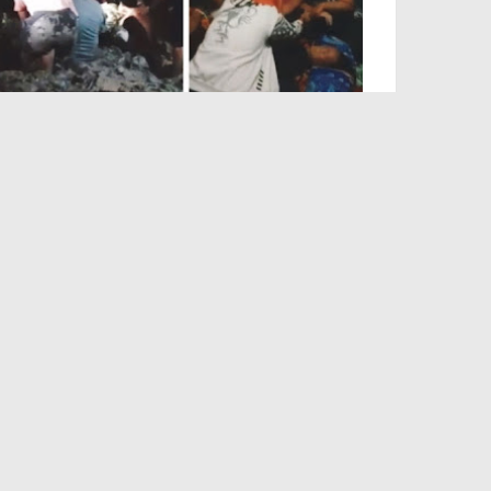
Subhanallah, Dari Mimpi Ibunya
Wanita Palembang Ini Hidup
Kembali 5 Jam Setelah
Dikuburkan
Februari 22, 2022
PT. OKADA ENTERTAINMENT INDONESIA
Tentang Kami
Redaksi
Pedoman Siber
Kode Etik