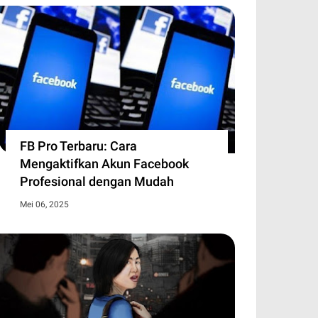
jerumuskan Keluarga ke Jurang
PBI BPJS Kesehatan Jadi Kebutuhan
di tantangan besar bagi kesehatan masyarakat, tetapi
 biaya pengobatan jangka p…
FB Pro Terbaru: Cara
Mengaktifkan Akun Facebook
Profesional dengan Mudah
Mei 06, 2025