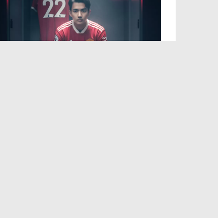
50 Prompt AI Sepak Bola Paling
Keren dan Estetik, Siap Viral di
Media Sosial
September 15, 2025
PT. OKADA ENTERTAINMENT INDONESIA
Tentang Kami
Redaksi
Pedoman Siber
Kode Etik