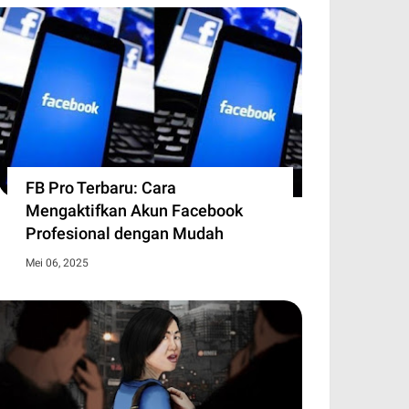
jerumuskan Keluarga ke Jurang
PBI BPJS Kesehatan Jadi Kebutuhan
di tantangan besar bagi kesehatan masyarakat, tetapi
 biaya pengobatan jangka p…
FB Pro Terbaru: Cara
Mengaktifkan Akun Facebook
Profesional dengan Mudah
Mei 06, 2025