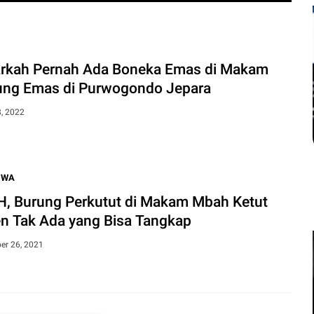
Sakit Kronis Bisa Men
Kemiskinan, Perlindungan 
rkah Pernah Ada Boneka Emas di Makam
ng Emas di Purwogondo Jepara
Koran - Penyakit kronis tidak hanya menja
juga dapat memicu kemiskinan baru. Beban
8, 2022
IWA
, Burung Perkutut di Makam Mbah Ketut
en Tak Ada yang Bisa Tangkap
er 26, 2021