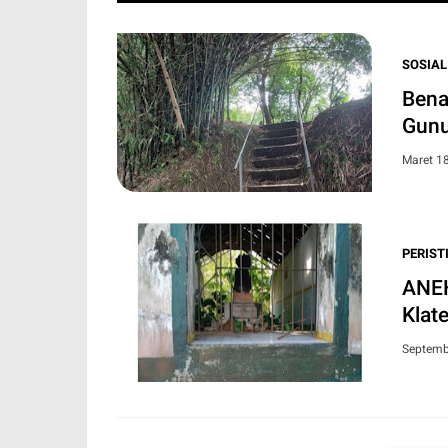
SOSIAL
Bena
Gunu
Maret 1
PERIST
ANEH
Klat
Septemb