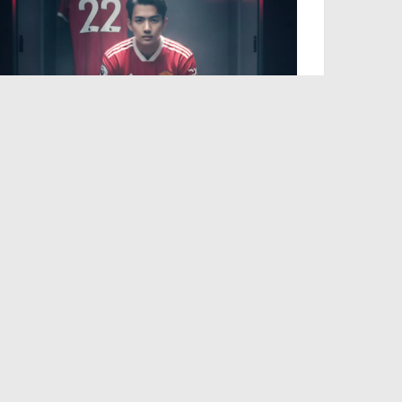
50 Prompt AI Sepak Bola Paling
Keren dan Estetik, Siap Viral di
Media Sosial
September 15, 2025
PT. OKADA ENTERTAINMENT INDONESIA
Tentang Kami
Redaksi
Pedoman Siber
Kode Etik