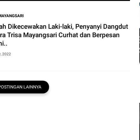
Sakit Kronis Bisa Men
MAYANGSARI
Kemiskinan, Perlindungan 
ah Dikecewakan Laki-laki, Penyanyi Dangdut
ra Trisa Mayangsari Curhat dan Berpesan
Koran - Penyakit kronis tidak hanya menja
i..
juga dapat memicu kemiskinan baru. Beban
9, 2022
POSTINGAN LAINNYA