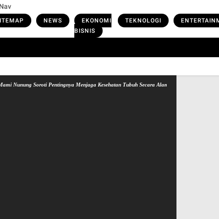
 Nav
ITEMAP
NEWS
EKONOMI
TEKNOLOGI
ENTERTAIN
BISNIS
nung Soroti Pentingnya Menjaga Kesehatan Tubuh Secara Alami & Cara Alami dalam penan