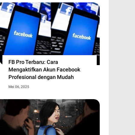
jerumuskan Keluarga ke Jurang
PBI BPJS Kesehatan Jadi Kebutuhan
di tantangan besar bagi kesehatan masyarakat, tetapi
 biaya pengobatan jangka p…
FB Pro Terbaru: Cara
Mengaktifkan Akun Facebook
Profesional dengan Mudah
Mei 06, 2025