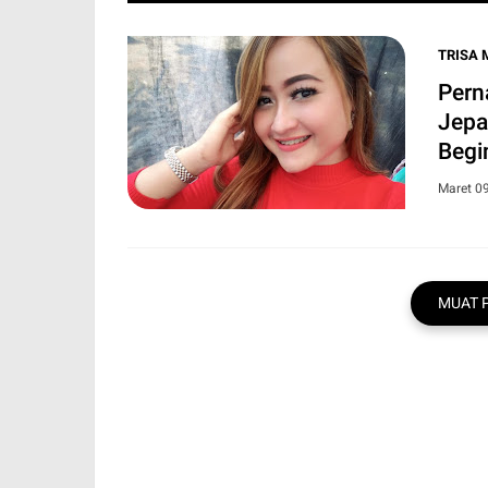
TRISA 
Pern
Jepa
Begin
Maret 0
MUAT 