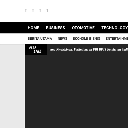
HOME
BUSINESS
OTOMOTIVE
TECHNOLOGY
BERITA UTAMA
NEWS
EKONOMI BISNIS
ENTERTAINM
HEAD
enjerumuskan Keluarga ke Jurang Kemiskinan, Perlindungan PBI BPJS Kesehatan Jadi Kebut
LINE