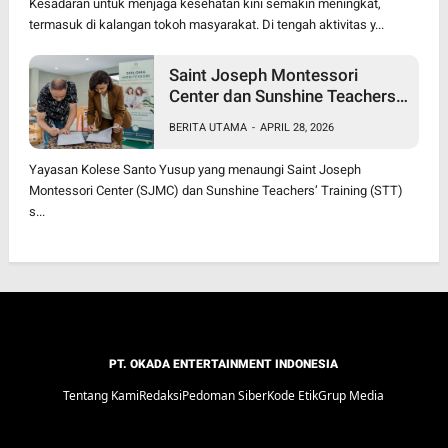
Kesadaran untuk menjaga kesehatan kini semakin meningkat,
termasuk di kalangan tokoh masyarakat. Di tengah aktivitas y...
Saint Joseph Montessori
Center dan Sunshine Teachers’
Training Resmi Jalin Kerja
BERITA UTAMA
-
APRIL 28, 2026
Sama, Luncurkan Program
Diploma Montessori Berjenjang
Yayasan Kolese Santo Yusup yang menaungi Saint Joseph
Pertama di Jawa Timur
Montessori Center (SJMC) dan Sunshine Teachers’ Training (STT)
s...
PT. OKADA ENTERTAINMENT INDONESIA
Tentang Kami
Redaksi
Pedoman Siber
Kode Etik
Grup Media