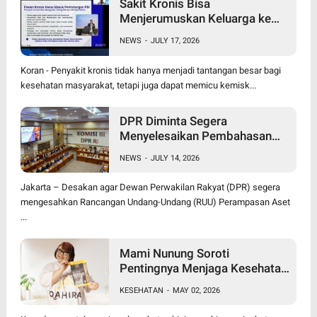
Sakit Kronis Bisa
Menjerumuskan Keluarga ke
Jurang Kemiskinan,
NEWS
-
JULY 17, 2026
Perlindungan PBI BPJS
Kesehatan Jadi Kebutuhan
Koran - Penyakit kronis tidak hanya menjadi tantangan besar bagi
kesehatan masyarakat, tetapi juga dapat memicu kemisk...
DPR Diminta Segera
Menyelesaikan Pembahasan
RUU Perampasan Aset
NEWS
-
JULY 14, 2026
Jakarta – Desakan agar Dewan Perwakilan Rakyat (DPR) segera
mengesahkan Rancangan Undang-Undang (RUU) Perampasan Aset
...
Mami Nunung Soroti
Pentingnya Menjaga Kesehatan
Tubuh Secara Alami & Cara
KESEHATAN
-
MAY 02, 2026
Alami dalam penanganan
benjolan