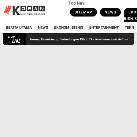
Top Nav
SITEMAP
NEWS
EKO
BISNIS
BERITA UTAMA
NEWS
EKONOMI BISNIS
ENTERTAINMENT
TEKNO
HEAD
rga ke Jurang Kemiskinan, Perlindungan PBI BPJS Kesehatan Jadi Kebutuhan
DPR Dimin
LINE