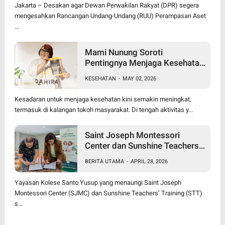
Jakarta – Desakan agar Dewan Perwakilan Rakyat (DPR) segera
mengesahkan Rancangan Undang-Undang (RUU) Perampasan Aset
...
Mami Nunung Soroti
Pentingnya Menjaga Kesehatan
Tubuh Secara Alami & Cara
KESEHATAN
-
MAY 02, 2026
Alami dalam penanganan
benjolan
Kesadaran untuk menjaga kesehatan kini semakin meningkat,
termasuk di kalangan tokoh masyarakat. Di tengah aktivitas y...
Saint Joseph Montessori
Center dan Sunshine Teachers’
Training Resmi Jalin Kerja
BERITA UTAMA
-
APRIL 28, 2026
Sama, Luncurkan Program
Diploma Montessori Berjenjang
Yayasan Kolese Santo Yusup yang menaungi Saint Joseph
Pertama di Jawa Timur
Montessori Center (SJMC) dan Sunshine Teachers’ Training (STT)
s...