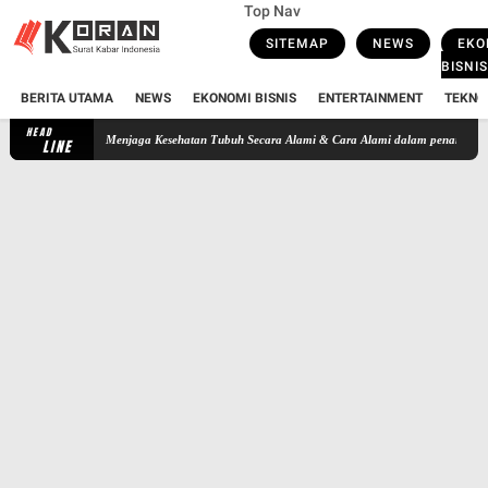
Top Nav
SITEMAP
NEWS
EKO
BISNIS
BERITA UTAMA
NEWS
EKONOMI BISNIS
ENTERTAINMENT
TEKNO
HEAD
ngnya Menjaga Kesehatan Tubuh Secara Alami & Cara Alami dalam penanganan benjolan
LINE