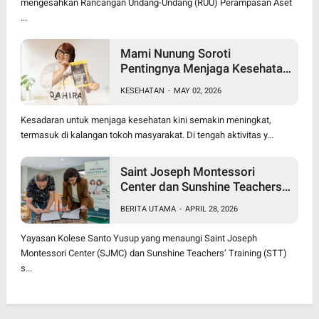
mengesahkan Rancangan Undang-Undang (RUU) Perampasan Aset
...
Mami Nunung Soroti
Pentingnya Menjaga Kesehatan
Tubuh Secara Alami & Cara
KESEHATAN
-
MAY 02, 2026
Alami dalam penanganan
benjolan
Kesadaran untuk menjaga kesehatan kini semakin meningkat,
termasuk di kalangan tokoh masyarakat. Di tengah aktivitas y...
Saint Joseph Montessori
Center dan Sunshine Teachers’
Training Resmi Jalin Kerja
BERITA UTAMA
-
APRIL 28, 2026
Sama, Luncurkan Program
Diploma Montessori Berjenjang
Yayasan Kolese Santo Yusup yang menaungi Saint Joseph
Pertama di Jawa Timur
Montessori Center (SJMC) dan Sunshine Teachers’ Training (STT)
s...