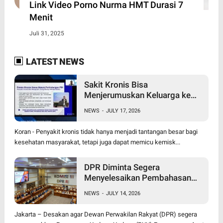
Link Video Porno Nurma HMT Durasi 7
Menit
Juli 31, 2025
LATEST NEWS
Sakit Kronis Bisa
Menjerumuskan Keluarga ke
Jurang Kemiskinan,
NEWS
-
JULY 17, 2026
Perlindungan PBI BPJS
Kesehatan Jadi Kebutuhan
Koran - Penyakit kronis tidak hanya menjadi tantangan besar bagi
kesehatan masyarakat, tetapi juga dapat memicu kemisk...
DPR Diminta Segera
Menyelesaikan Pembahasan
RUU Perampasan Aset
NEWS
-
JULY 14, 2026
Jakarta – Desakan agar Dewan Perwakilan Rakyat (DPR) segera