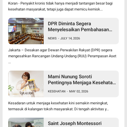
Kesehatan Jadi Kebutuhan
Koran - Penyakit kronis tidak hanya menjadi tantangan besar bagi
kesehatan masyarakat, tetapi juga dapat memicu kemisk...
DPR Diminta Segera
Menyelesaikan Pembahasan
RUU Perampasan Aset
NEWS
-
JULY 14, 2026
Jakarta – Desakan agar Dewan Perwakilan Rakyat (DPR) segera
mengesahkan Rancangan Undang-Undang (RUU) Perampasan Aset
...
Mami Nunung Soroti
Pentingnya Menjaga Kesehatan
Tubuh Secara Alami & Cara
KESEHATAN
-
MAY 02, 2026
Alami dalam penanganan
benjolan
Kesadaran untuk menjaga kesehatan kini semakin meningkat,
termasuk di kalangan tokoh masyarakat. Di tengah aktivitas y...
Saint Joseph Montessori