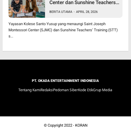
Center dan Sunshine Teachers’
Training Resmi Jalin Kerja
BERITA UTAMA
-
APRIL 28, 2026
Sama, Luncurkan Program
Diploma Montessori Berjenjang
Yayasan Kolese Santo Yusup yang menaungi Saint Joseph
Pertama di Jawa Timur
Montessori Center (SJMC) dan Sunshine Teachers’ Training (STT)
s...
PT. OKADA ENTERTAINMENT INDONESIA
Tentang Kami
Redaksi
Pedoman Siber
Kode Etik
Grup Media
© Copyright 2022 -
KORAN