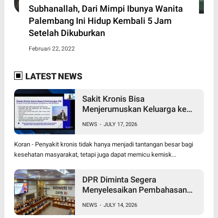
Subhanallah, Dari Mimpi Ibunya Wanita
Palembang Ini Hidup Kembali 5 Jam
Setelah Dikuburkan
Februari 22, 2022
LATEST NEWS
Sakit Kronis Bisa
Menjerumuskan Keluarga ke
Jurang Kemiskinan,
NEWS
-
JULY 17, 2026
Perlindungan PBI BPJS
Kesehatan Jadi Kebutuhan
Koran - Penyakit kronis tidak hanya menjadi tantangan besar bagi
kesehatan masyarakat, tetapi juga dapat memicu kemisk...
DPR Diminta Segera
Menyelesaikan Pembahasan
RUU Perampasan Aset
NEWS
-
JULY 14, 2026