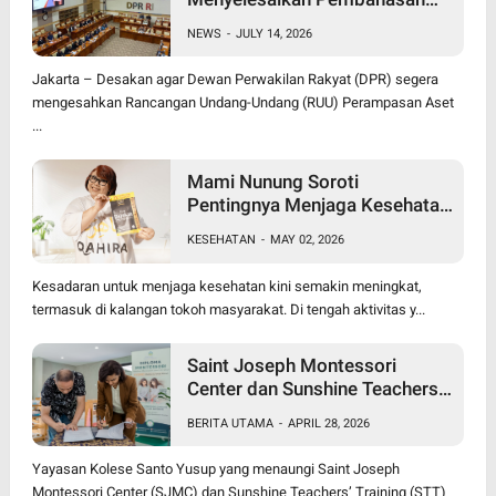
RUU Perampasan Aset
NEWS
-
JULY 14, 2026
Jakarta – Desakan agar Dewan Perwakilan Rakyat (DPR) segera
mengesahkan Rancangan Undang-Undang (RUU) Perampasan Aset
...
Mami Nunung Soroti
Pentingnya Menjaga Kesehatan
Tubuh Secara Alami & Cara
KESEHATAN
-
MAY 02, 2026
Alami dalam penanganan
benjolan
Kesadaran untuk menjaga kesehatan kini semakin meningkat,
termasuk di kalangan tokoh masyarakat. Di tengah aktivitas y...
Saint Joseph Montessori
Center dan Sunshine Teachers’
Training Resmi Jalin Kerja
BERITA UTAMA
-
APRIL 28, 2026
Sama, Luncurkan Program
Diploma Montessori Berjenjang
Yayasan Kolese Santo Yusup yang menaungi Saint Joseph
Pertama di Jawa Timur
Montessori Center (SJMC) dan Sunshine Teachers’ Training (STT)