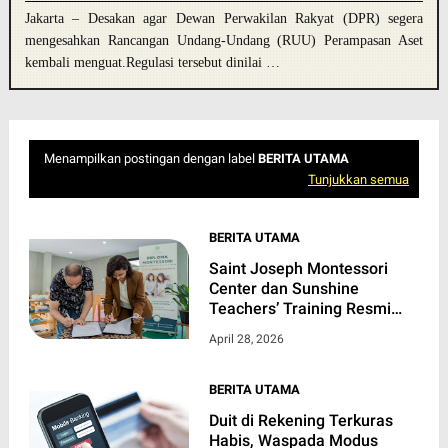
Jakarta – Desakan agar Dewan Perwakilan Rakyat (DPR) segera
mengesahkan Rancangan Undang-Undang (RUU) Perampasan Aset
kembali menguat.Regulasi tersebut dinilai …
Menampilkan postingan dengan label
BERITA UTAMA
Tunjukkan semua
BERITA UTAMA
Saint Joseph Montessori
Center dan Sunshine
Teachers’ Training Resmi
Jalin Kerja Sama, Luncurkan
April 28, 2026
Program Diploma
Montessori Berjenjang
Pertama di Jawa Timur
BERITA UTAMA
Duit di Rekening Terkuras
Habis, Waspada Modus